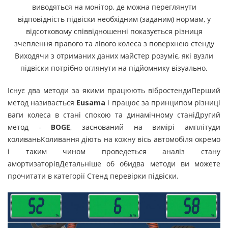
виводяться на монітор, де можна переглянути
відповідність підвіски необхідним (заданим) нормам, у
відсотковому співвідношенні показується різниця
зчеплення правого та лівого колеса з поверхнею стенду
Виходячи з отриманих даних майстер розуміє, які вузли
підвіски потрібно оглянути на підйомнику візуально.
Існує два методи за якими працюють вібростендиПерший
метод називається
Eusama
і працює за принципом різниці
ваги колеса в стані спокою та динамічному станіДругий
метод -
BOGE
, заснований на вимірі амплітуди
коливаньКоливання діють на кожну вісь автомобіля окремо
і таким чином проведеться аналіз стану
амортизаторівДетальніше об обидва методи ви можете
прочитати в категорії Стенд перевірки підвіски.