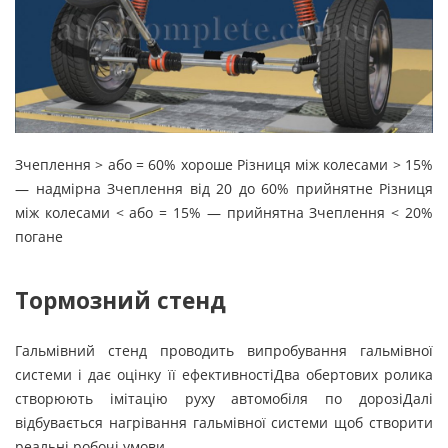
Зчеплення > або = 60% хороше Різниця між колесами > 15%
— надмірна Зчеплення від 20 до 60% прийнятне Різниця
між колесами < або = 15% — прийнятна Зчеплення < 20%
погане
Тормозний стенд
Гальмівний стенд проводить випробування гальмівної
системи і дає оцінку її ефективностіДва обертових ролика
створюють імітацію руху автомобіля по дорозіДалі
відбувається нагрівання гальмівної системи щоб створити
реальні робочі умови.