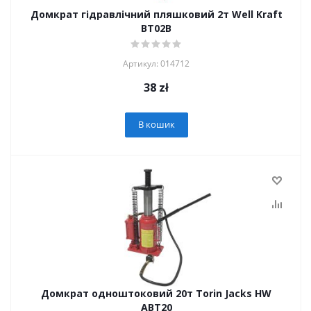
Домкрат гідравлічний пляшковий 2т Well Kraft
BT02B
Артикул: 014712
38
zł
В кошик
Домкрат одноштоковий 20т Torin Jacks HW
ABT20