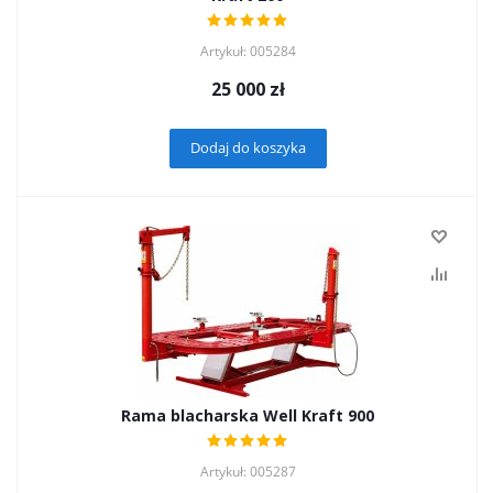
Artykuł: 005284
25 000
zł
Dodaj do koszyka
Rama blacharska Well Kraft 900
Artykuł: 005287