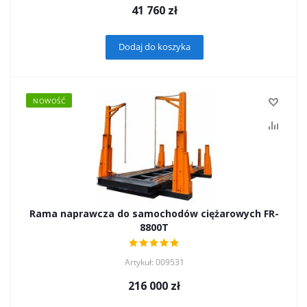
41 760
zł
Dodaj do koszyka
NOWOŚĆ
Rama naprawcza do samochodów ciężarowych FR-
8800T
Artykuł: 009531
216 000
zł