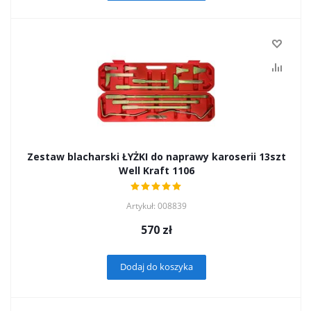
Zestaw blacharski ŁYŻKI do naprawy karoserii 13szt
Well Kraft 1106
Artykuł: 008839
570
zł
Dodaj do koszyka