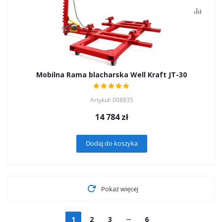
Mobilna Rama blacharska Well Kraft JT-30
Artykuł: 008835
14 784
zł
Dodaj do koszyka
Pokaż więcej
1
2
3
6