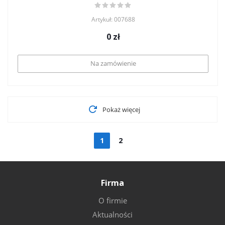
Artykuł: 007688
0
zł
Na zamówienie
Pokaż więcej
1
2
Firma
O firmie
Aktualności