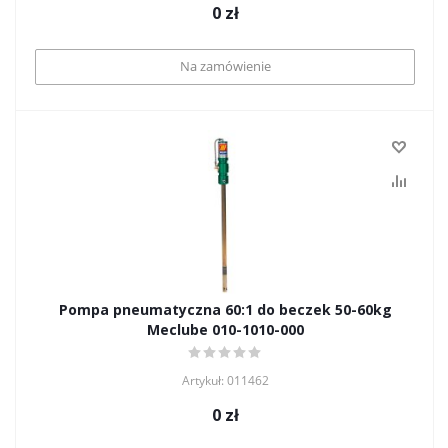
0
zł
Na zamówienie
Pompa pneumatyczna 60:1 do beczek 50-60kg
Meclube 010-1010-000
Artykuł: 011462
0
zł