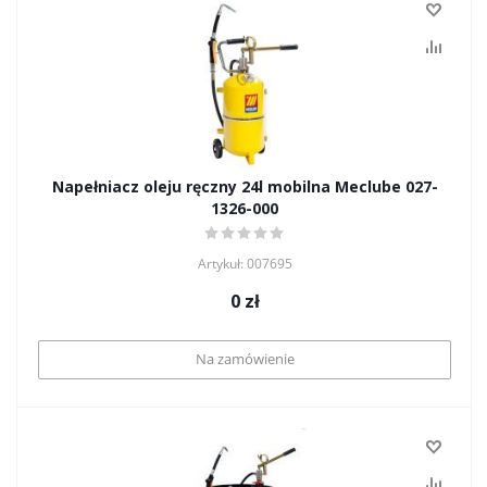
Napełniacz oleju ręczny 24l mobilna Meclube 027-
1326-000
Artykuł: 007695
0
zł
Na zamówienie