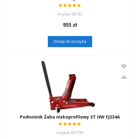
Artykuł: 08792
955
zł
Dodaj do koszyka
Podnośnik Żaba niskoprofilowy 3T HW FJ334A
Artykuł: 007799