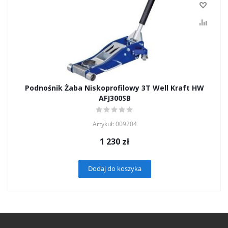
Podnośnik Żaba Niskoprofilowy 3T Well Kraft HW
AFJ300SB
Artykuł: 009204
1 230
zł
Dodaj do koszyka