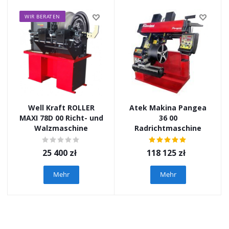
WIR BERATEN
Well Kraft ROLLER
Atek Makina Pangea
MAXI 78D 00 Richt- und
36 00
Walzmaschine
Radrichtmaschine
25 400
zł
118 125
zł
Mehr
Mehr