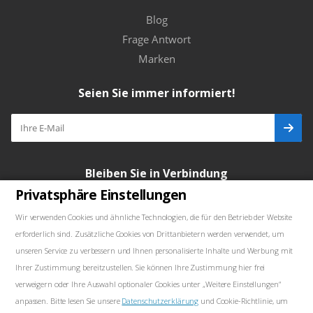
Blog
Frage Antwort
Marken
Seien Sie immer informiert!
Bleiben Sie in Verbindung
Privatsphäre Einstellungen
Wir verwenden Cookies und ähnliche Technologien, die für den Betrieb der Website
erforderlich sind. Zusätzliche Cookies von Drittanbietern werden verwendet, um
Unsere Kontakte
unseren Service zu verbessern und Ihnen personalisierte Inhalte und Werbung mit
Ihrer Zustimmung bereitzustellen. Sie können Ihre Zustimmung hier frei
+48739103711
verweigern oder Ihre Auswahl optionaler Cookies unter „Weitere Einstellungen“
anpassen. Bitte lesen Sie unsere
Datenschutzerklärung
und Cookie-Richtlinie, um
salewellkraft@gmail.com