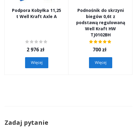
Podpora Kobyłka 11,25
Podnośnik do skrzyni
t Well Kraft Axle A
biegów 0,6t z
podstawą regulowaną
Well Kraft HW
TJ0102BH
2 976
zł
700
zł
Więcej
Więcej
Zadaj pytanie