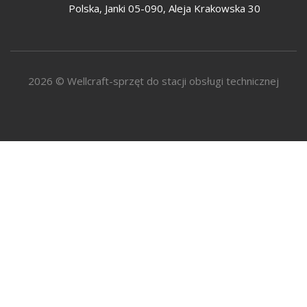
Polska, Janki 05-090, Aleja Krakowska 30
2026 © Wellcraft-sprzęt do stacji obsługi technicznej