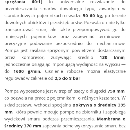
sprężania 60:1)
to uniwersalne rozwiązanie do
przemieszczania smarów dowolnego typu, zawartych w
standardowych pojemnikach o wadze
50-60 kg
, po terenie
dowolnych obiektów i przedsiębiorstw. Pozwala on nie tylko
transportować smar, ale także przepompowywać go do
mniejszych pojemników oraz zapewniać terminowe i
precyzyjne podawanie bezpośrednio do mechanizmów.
Pompa jest zasilana sprężonym powietrzem dostarczanym
przez kompresor, zużywając średnio
130 l/min
,
jednocześnie osiągając imponującą wydajność na wyjściu —
do
1600 g/min
. Ciśnienie robocze można elastycznie
regulować w zakresie od
2,5 do 8 bar
.
Pompa wyposażona jest w trzpień ssący o długości
750 mm
,
co pozwala na pracę z pojemnikami o różnych kształtach. W
skład zestawu wchodzi specjalna
pokrywa o średnicy 395
mm
, która pewnie mocuje pompę na zbiorniku i zapobiega
wyciekowi smaru podczas przemieszczania.
Membrana o
średnicy 370 mm
zapewnia pełne wykorzystanie smaru bez