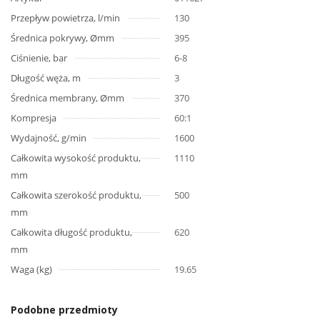
Przepływ powietrza, l/min
130
Średnica pokrywy, Ømm
395
Ciśnienie, bar
6-8
Długość węża, m
3
Średnica membrany, Ømm
370
Kompresja
60:1
Wydajność, g/min
1600
Całkowita wysokość produktu,
1110
mm
Całkowita szerokość produktu,
500
mm
Całkowita długość produktu,
620
mm
Waga (kg)
19.65
Podobne przedmioty