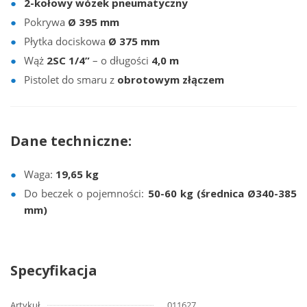
2-kołowy wózek pneumatyczny
Pokrywa
Ø 395 mm
Płytka dociskowa
Ø 375 mm
Wąż
2SC 1/4”
– o długości
4,0 m
Pistolet do smaru z
obrotowym złączem
Dane techniczne:
Waga:
19,65 kg
Do beczek o pojemności:
50-60 kg (średnica Ø340-385
mm)
Specyfikacja
Artykuł
011627