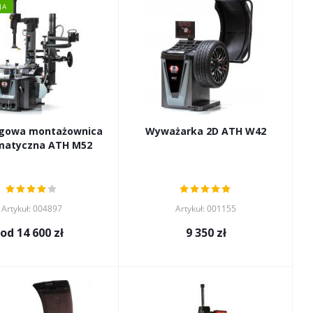
JA
gowa montażownica
Wyważarka 2D ATH W42
matyczna ATH M52
Artykuł: 004897
Artykuł: 001155
od
14 600 zł
9 350
zł