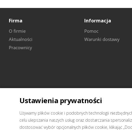
Firma
Informacja
O firmie
Pomoc
Aktualności
Warunki dostawy
Pracownicy
Ustawienia prywatności
2026 © Wellcraft-sprzęt do stacji obsługi technicznej
Używamy plików cookie i podobnych technologii niezbędnych 
celu ulepszania naszych usług oraz dostarczania spersonal
dostosować wybór opcjonalnych plików cookie, klikając „Do