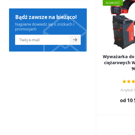
NOWOŚĆ
Bądź zawsze na bieżąco!
Najpierw dowiedz się o zniżkach i
promocjach
Wyważarka do
ciężarowych Well Kraft WB-
9
Artykuł:
od
10 