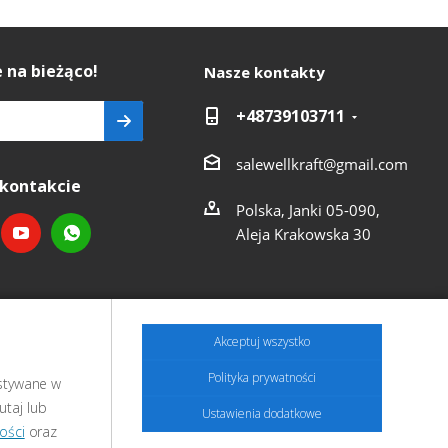
 na bieżąco!
Nasze kontakty
+48739103711
salewellkraft@gmail.com
kontakcie
Polska, Janki 05-090,
Aleja Krakowska 30
Akceptuj wszystko
Polityka prywatności
ystywane w
utaj lub
Ustawienia dodatkowe
ości
oraz