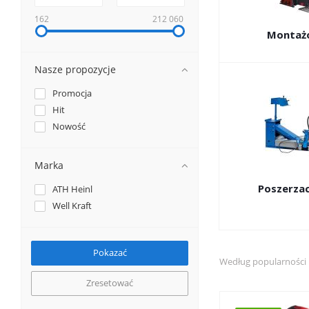
162
212 060
Montaż
Nasze propozycje
Promocja
Hit
Nowość
Marka
Poszerza
ATH Heinl
Well Kraft
Według popularności
Zresetować