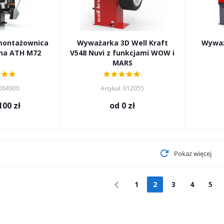
ontażownica
Wyważarka 3D Well Kraft
Wyważ
na ATH M72
V548 Nuvi z funkcjami WOW i
MARS
 004900
Artykuł: 012055
100 zł
od
0 zł
Pokaż więcej
1
2
3
4
5