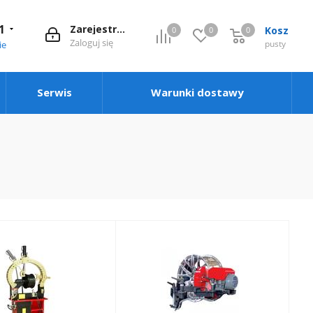
1
Zarejestruj się
Kosz
0
0
0
0
Zaloguj się
pusty
ie
Serwis
Warunki dostawy