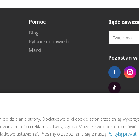
Pomoc
Bądź zawsze
Blog
Pytanie odpowiedź
Marki
Pozostań w 
do działania strony. Dodatkowe pliki cookie stron trzecich są wykorz
izowanych treści i reklam za Twoją zgodą. Możesz swobodnie odmówić t
datkowe ustawienia”. Prosimy o zapoznanie się z naszą
Polityką prywatn