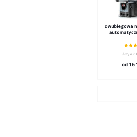
Dwubiegowa m
automatycz
Artykuł:
od
16 