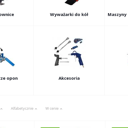
ownice
Wyważarki do kół
Maszyny 
cze opon
Akcesoria
Alfabetycznie
W cenie