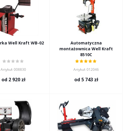
kа Well Kraft WB-02
Automatyczna
montażownica Well Kraft
8510C
Artykuł: 008830
Artykuł: 012046
od
2 920 zł
od
5 743 zł