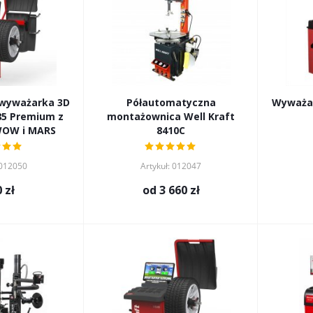
 wyważarka 3D
Półautomatyczna
Wyważar
85 Premium z
montażownica Well Kraft
WOW i MARS
8410C
 012050
Artykuł: 012047
0 zł
od
3 660 zł