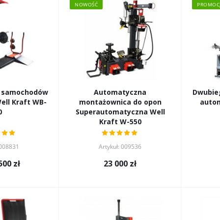
NOWOŚĆ
PROMOC
 samochodów
Automatyczna
Dwubie
montażownica do opon
auto
0
Superautomatyczna Well
Kraft W-550
 008831
Artykuł: 009536
500 zł
23 000
zł