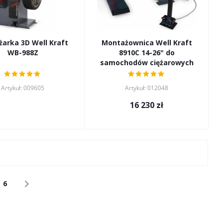
arka 3D Well Kraft
Montażownica Well Kraft
WB-988Z
8910C 14-26" do
samochodów ciężarowych
Artykuł: 009605
Artykuł: 012048
16 230
zł
6