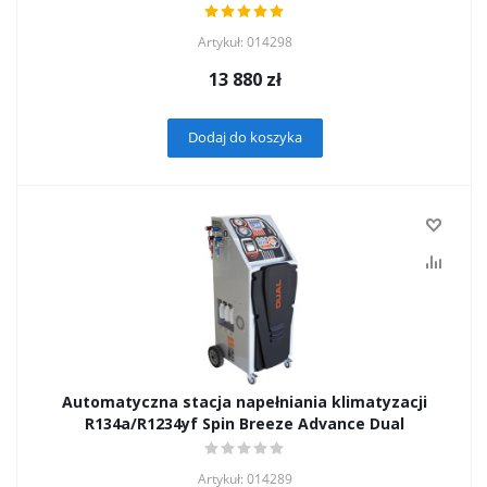
Artykuł: 014298
13 880
zł
Dodaj do koszyka
Automatyczna stacja napełniania klimatyzacji
R134а/R1234yf Spin Breeze Advance Dual
Artykuł: 014289