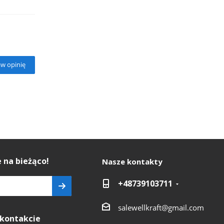
w opinię
 na bieżąco!
Nasze kontakty
+48739103711
salewellkraft@gmail.com
kontakcie