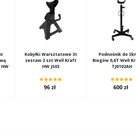
ni
Kobyłki Warsztatowe 3t
Podnośnik do Skr
awą
zestaw 2 szt Well Kraft
Biegów 0,6T Well K
t HW
HW JS03
TJ0102AH
96
zł
600
zł