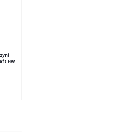
zyni
raft HW