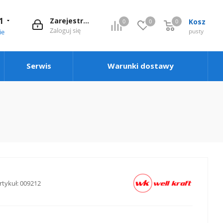
1
Zarejestruj się
Kosz
0
0
0
0
Zaloguj się
pusty
ie
Serwis
Warunki dostawy
rtykuł:
009212