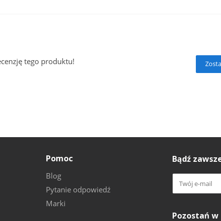
ecenzję tego produktu!
Zosta
Pomoc
Bądź zawsze
Blog
Pytanie odpowiedź
Marki
Pozostań w 