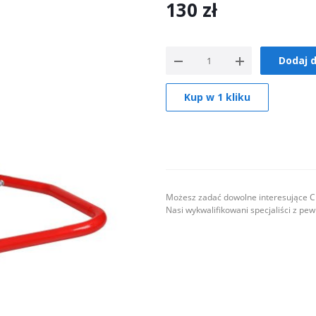
130
zł
Dodaj 
Kup w 1 kliku
Możesz zadać dowolne interesujące Ci
Nasi wykwalifikowani specjaliści z pe