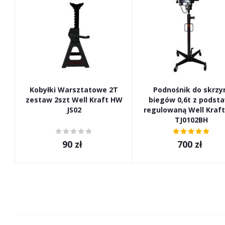
Kobyłki Warsztatowe 2Т
Podnośnik do skrzy
zestaw 2szt Well Kraft HW
biegów 0,6t z podst
JS02
regulowaną Well Kraf
TJ0102BH
90
zł
700
zł