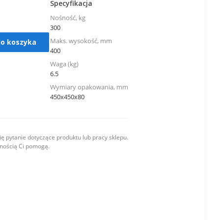
Specyfikacja
Nośność, kg
300
Maks. wysokość, mm
do koszyka
400
Waga (kg)
6.5
Wymiary opakowania, mm
450x450x80
ę pytanie dotyczące produktu lub pracy sklepu.
wnością Ci pomogą.