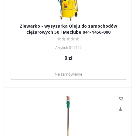
Zlewarko - wysysarka Oleju do samochodów
ciężarowych 50 l Meclube 041-1456-000
Artykuł: 011456
0
zł
Na zamówienie