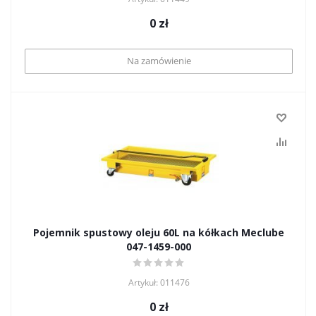
0
zł
Na zamówienie
Pojemnik spustowy oleju 60L na kółkach Meclube
047-1459-000
Artykuł: 011476
0
zł