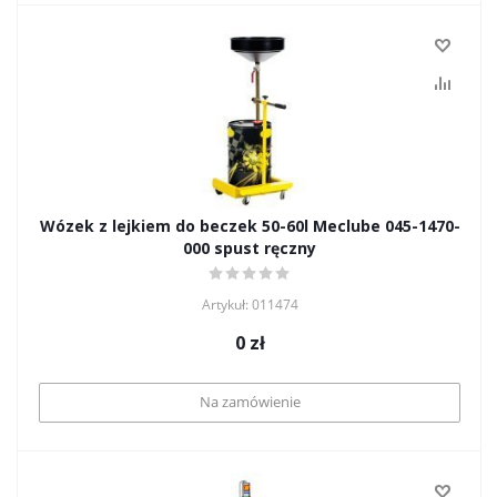
Wózek z lejkiem do beczek 50-60l Meclube 045-1470-
000 spust ręczny
Artykuł: 011474
0
zł
Na zamówienie