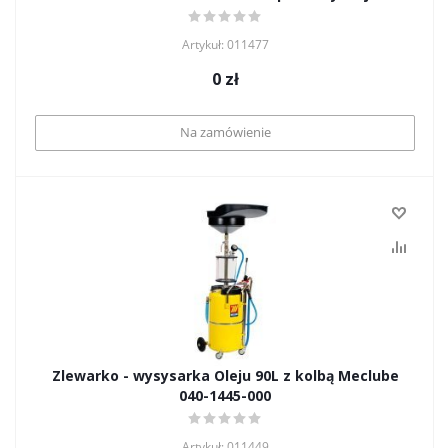
Artykuł: 011477
0
zł
Na zamówienie
Zlewarko - wysysarka Oleju 90L z kolbą Meclube
040-1445-000
Artykuł: 011449