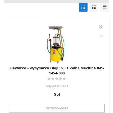
Zlewarko - wysysarka Oleju 65l z kolbą Meclube 041-
1454-000
Artykuł: 011453
0
zł
Na zamówienie