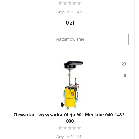
Artykuł: 011438
0
zł
Na zamówienie
Zlewarko - wysysarka Oleju 90L Meclube 040-1432-
000
Artykuł: 011444