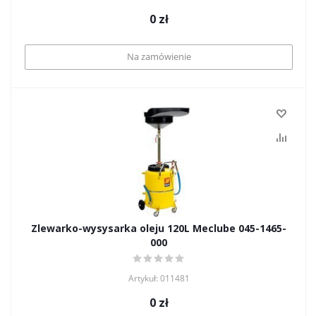
0
zł
Na zamówienie
Zlewarko-wysysarka oleju 120L Meclube 045-1465-
000
Artykuł: 011481
0
zł