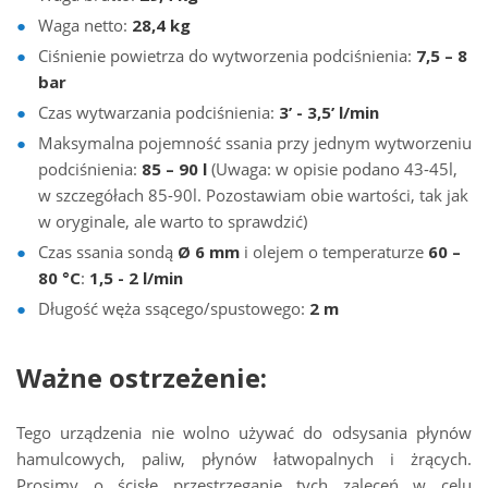
Waga netto:
28,4 kg
Ciśnienie powietrza do wytworzenia podciśnienia:
7,5 – 8
bar
Czas wytwarzania podciśnienia:
3’ - 3,5’ l/min
Maksymalna pojemność ssania przy jednym wytworzeniu
podciśnienia:
85 – 90 l
(Uwaga: w opisie podano 43-45l,
w szczegółach 85-90l. Pozostawiam obie wartości, tak jak
w oryginale, ale warto to sprawdzić)
Czas ssania sondą
Ø 6 mm
i olejem o temperaturze
60 –
80 °C
:
1,5 - 2 l/min
Długość węża ssącego/spustowego:
2 m
Ważne ostrzeżenie:
Tego urządzenia nie wolno używać do odsysania płynów
hamulcowych, paliw, płynów łatwopalnych i żrących.
Prosimy o ścisłe przestrzeganie tych zaleceń w celu