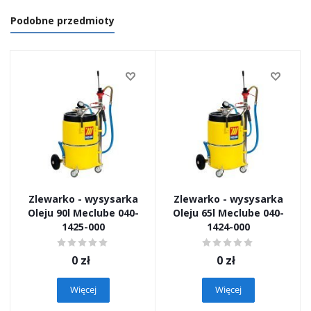
Podobne przedmioty
Zlewarko - wysysarka
Zlewarko - wysysarka
Oleju 90l Meclube 040-
Oleju 65l Meclube 040-
1425-000
1424-000
0
zł
0
zł
Więcej
Więcej