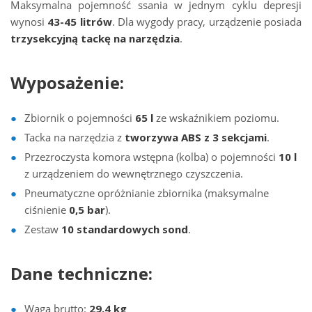
Maksymalna pojemność ssania w jednym cyklu depresji
wynosi
43-45 litrów
. Dla wygody pracy, urządzenie posiada
trzysekcyjną tackę na narzędzia
.
Wyposażenie:
Zbiornik o pojemności
65 l
ze wskaźnikiem poziomu.
Tacka na narzędzia z
tworzywa ABS z 3 sekcjami
.
Przezroczysta komora wstępna (kolba) o pojemności
10 l
z urządzeniem do wewnętrznego czyszczenia.
Pneumatyczne opróżnianie zbiornika (maksymalne
ciśnienie
0,5 bar
).
Zestaw
10 standardowych sond
.
Dane techniczne:
Waga brutto:
29,4 kg