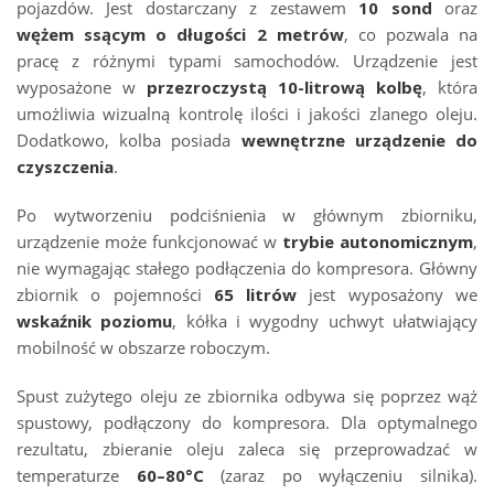
pojazdów. Jest dostarczany z zestawem
10 sond
oraz
wężem ssącym o długości 2 metrów
, co pozwala na
pracę z różnymi typami samochodów. Urządzenie jest
wyposażone w
przezroczystą 10-litrową kolbę
, która
umożliwia wizualną kontrolę ilości i jakości zlanego oleju.
Dodatkowo, kolba posiada
wewnętrzne urządzenie do
czyszczenia
.
Po wytworzeniu podciśnienia w głównym zbiorniku,
urządzenie może funkcjonować w
trybie autonomicznym
,
nie wymagając stałego podłączenia do kompresora. Główny
zbiornik o pojemności
65 litrów
jest wyposażony we
wskaźnik poziomu
, kółka i wygodny uchwyt ułatwiający
mobilność w obszarze roboczym.
Spust zużytego oleju ze zbiornika odbywa się poprzez wąż
spustowy, podłączony do kompresora. Dla optymalnego
rezultatu, zbieranie oleju zaleca się przeprowadzać w
temperaturze
60–80°C
(zaraz po wyłączeniu silnika).