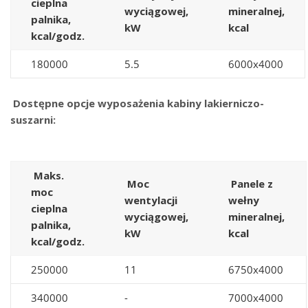
cieplna
wyciągowej,
mineralnej,
palnika,
kW
kcal
kcal/godz.
180000
5.5
6000x4000
Dostępne opcje wyposażenia kabiny lakierniczo-
suszarni:
Maks.
Moc
Panele z
moc
wentylacji
wełny
cieplna
wyciągowej,
mineralnej,
palnika,
kW
kcal
kcal/godz.
250000
11
6750x4000
340000
-
7000x4000