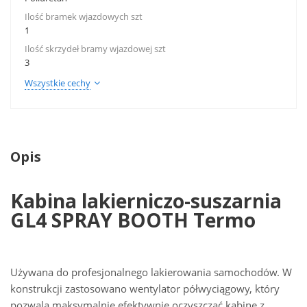
Ilość bramek wjazdowych szt
1
Ilość skrzydeł bramy wjazdowej szt
3
Wszystkie cechy
Opis
Kabina lakierniczo-suszarnia
GL4 SPRAY BOOTH Termo
Używana do profesjonalnego lakierowania samochodów. W
konstrukcji zastosowano wentylator półwyciągowy, który
pozwala maksymalnie efektywnie oczyszczać kabinę z