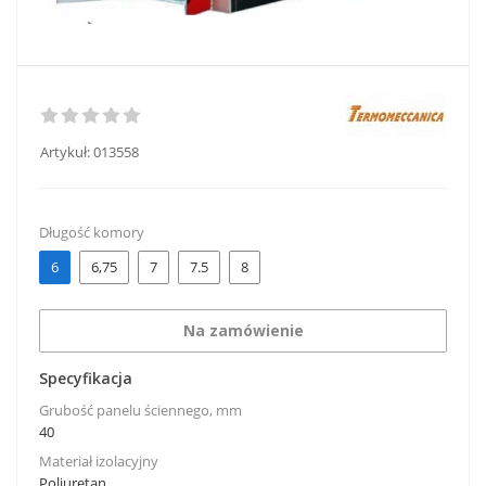
Artykuł:
013558
Długość komory
6
6,75
7
7.5
8
Na zamówienie
Specyfikacja
Grubość panelu ściennego, mm
40
Materiał izolacyjny
Poliuretan