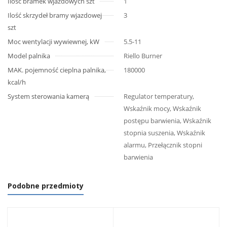
Ilość bramek wjazdowych szt
1
Ilość skrzydeł bramy wjazdowej
3
szt
Moc wentylacji wywiewnej, kW
5.5-11
Model palnika
Riello Burner
MAK. pojemność cieplna palnika,
180000
kcal/h
System sterowania kamerą
Regulator temperatury,
Wskaźnik mocy, Wskaźnik
postępu barwienia, Wskaźnik
stopnia suszenia, Wskaźnik
alarmu, Przełącznik stopni
barwienia
Podobne przedmioty