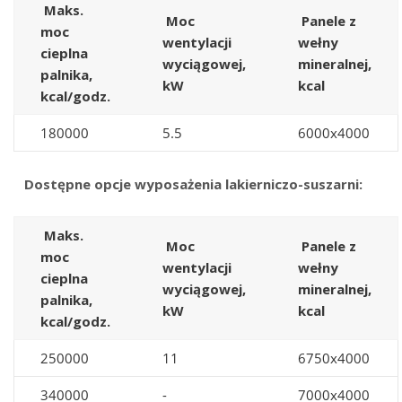
Maks.
Moc
Panele z
moc
wentylacji
wełny
cieplna
wyciągowej,
mineralnej,
palnika,
kW
kcal
kcal/godz.
180000
5.5
6000x4000
Dostępne opcje wyposażenia lakierniczo-suszarni:
Maks.
Moc
Panele z
moc
wentylacji
wełny
cieplna
wyciągowej,
mineralnej,
palnika,
kW
kcal
kcal/godz.
250000
11
6750x4000
340000
-
7000x4000