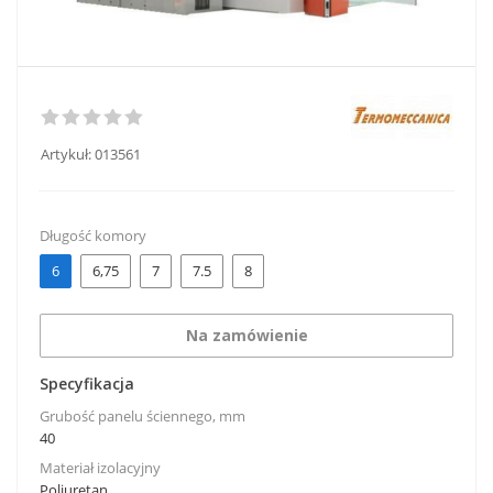
Artykuł:
013561
Długość komory
6
6,75
7
7.5
8
Na zamówienie
Specyfikacja
Grubość panelu ściennego, mm
40
Materiał izolacyjny
Poliuretan