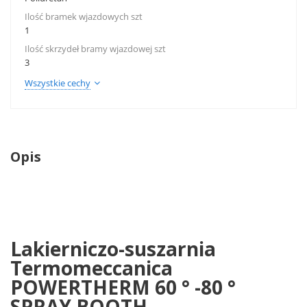
Ilość bramek wjazdowych szt
1
Ilość skrzydeł bramy wjazdowej szt
3
Wszystkie cechy
Opis
Lakierniczo-suszarnia
Termomeccanica
POWERTHERM 60 ° -80 °
SPRAY BOOTH