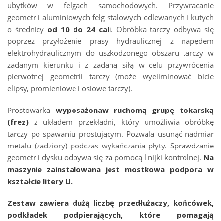
ubytków w felgach samochodowych. Przywracanie
geometrii aluminiowych felg stalowych odlewanych i kutych
o średnicy
od 10 do 24 cali
. Obróbka tarczy odbywa się
poprzez przyłożenie prasy hydraulicznej z napędem
elektrohydraulicznym do uszkodzonego obszaru tarczy w
zadanym kierunku i z zadaną siłą w celu przywrócenia
pierwotnej geometrii tarczy (może wyeliminować bicie
elipsy, promieniowe i osiowe tarczy).
Prostowarka
wyposażona
w ruchomą grupę tokarską
(frez)
z układem przekładni, który umożliwia obróbkę
tarczy po spawaniu prostującym. Pozwala usunąć nadmiar
metalu (zadziory) podczas wykańczania płyty. Sprawdzanie
geometrii dysku odbywa się za pomocą linijki kontrolnej.
Na
maszynie zainstalowana jest mostkowa podpora w
kształcie litery U.
Zestaw zawiera dużą liczbę przedłużaczy, końcówek,
podkładek podpierających, które pomagają