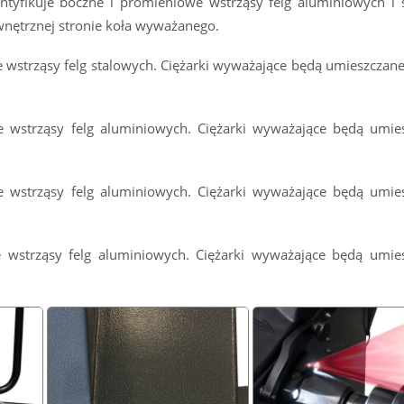
ntyfikuje boczne i promieniowe wstrząsy felg aluminiowych i 
wnętrznej stronie koła wyważanego.
e wstrząsy felg stalowych. Ciężarki wyważające będą umieszczane
we wstrząsy felg aluminiowych. Ciężarki wyważające będą umi
we wstrząsy felg aluminiowych. Ciężarki wyważające będą umi
e wstrząsy felg aluminiowych. Ciężarki wyważające będą umi