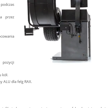
podczas
na przez
cowania
 pozycji
 kół.
y ALU dla felg RAX.