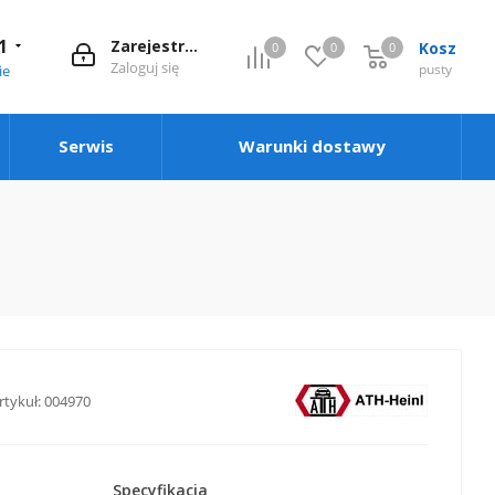
1
Zarejestruj się
Kosz
0
0
0
0
Zaloguj się
pusty
ie
Serwis
Warunki dostawy
rtykuł:
004970
Specyfikacja