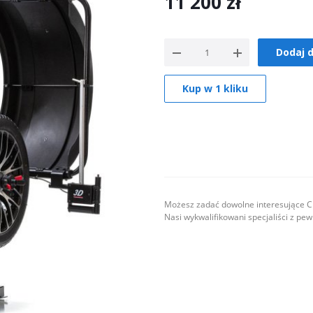
11 200
zł
Dodaj 
Kup w 1 kliku
Możesz zadać dowolne interesujące Ci
Nasi wykwalifikowani specjaliści z pe