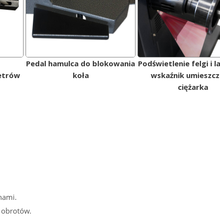
Pedal hamulca do blokowania
Podświetlenie felgi i 
etrów
koła
wskaźnik umieszcz
ciężarka
hami.
 obrotów.