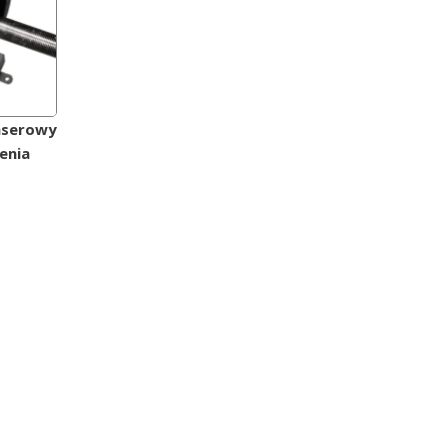
laserowy
enia