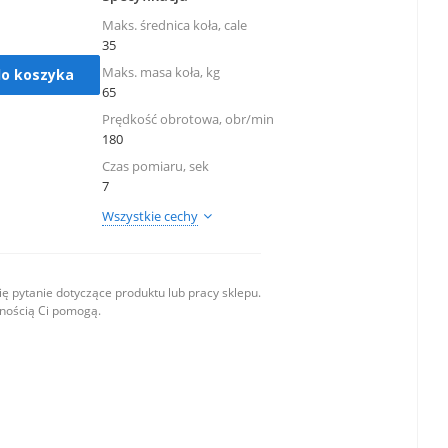
Maks. średnica koła, cale
35
Maks. masa koła, kg
do koszyka
65
Prędkość obrotowa, obr/min
180
Czas pomiaru, sek
7
Wszystkie cechy
ę pytanie dotyczące produktu lub pracy sklepu.
wnością Ci pomogą.