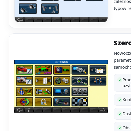
zależnoś
typów re
Szer
Nowocze
paramet
samoch
Pra
✓
uży
Konf
✓
Dos
✓
Obsł
✓