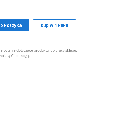
do koszyka
Kup w 1 kliku
ę pytanie dotyczące produktu lub pracy sklepu.
wnością Ci pomogą.