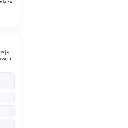
 kilku
ację
rwisu