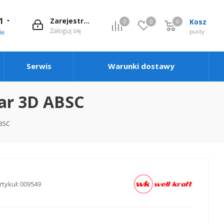
1
Zarejestruj się
Kosz
0
0
0
0
Zaloguj się
pusty
ie
Serwis
Warunki dostawy
lar 3D ABSC
ABSC
rtykuł:
009549