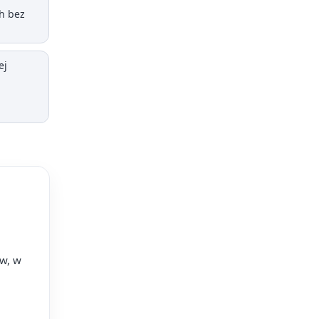
ch bez
ej
w, w