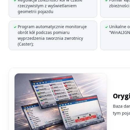
✓
✓
rzeczywistym z wyświetlaniem
zbieżności
geometrii pojazdu
Program automatycznie monitoruje
Unikalne 
✓
✓
obrót kół podczas pomiaru
“WinALIGN
wyprzedzenia sworznia zwrotnicy
(Caster);
Oryg
Baza da
tym poja