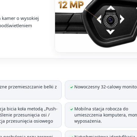
h kamer o wysokiej
 podświetleniem
ne przemieszczanie belki z
Nowoczesny 32-calowy monito
✓
ja bicia koła metodą „Push-
Mobilna stacja robocza do
✓
eślenie przesunięcia osi /
umieszczenia komputera, moni
ja przesunięcia osiowego
wyposażenia.
a pochylenia przy zerowej
Natychmiastowa identyfikacja