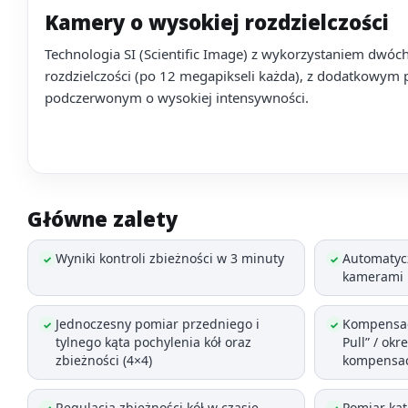
Kamery o wysokiej rozdzielczości
Technologia SI (Scientific Image) z wykorzystaniem dwóc
rozdzielczości (po 12 megapikseli każda), z dodatkowym
podczerwonym o wysokiej intensywności.
Główne zalety
Wyniki kontroli zbieżności w 3 minuty
Automatycz
✓
✓
kamerami
Jednoczesny pomiar przedniego i
Kompensac
✓
✓
tylnego kąta pochylenia kół oraz
Pull” / okr
zbieżności (4×4)
kompensac
Regulacja zbieżności kół w czasie
Pomiar kąt