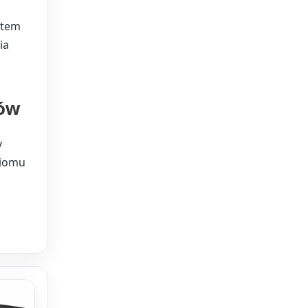
etem
ia
ków
y
ziomu