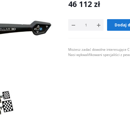
46 112
zł
Dodaj 
Możesz zadać dowolne interesujące Ci
Nasi wykwalifikowani specjaliści z pe