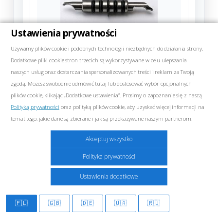
Ustawienia prywatności
Używamy plików cookie i podobnych technologii niezbędnych do działania strony.
Łapki
Dodatkowe pliki cookie stron trzecich są wykorzystywane w celu ulepszania
naszych usług oraz dostarczania spersonalizowanych treści i reklam za Twoją
zgodą. Możesz swobodnie odmówić tutaj lub dostosować wybór opcjonalnych
plików cookie, klikając „Dodatkowe ustawienia”. Prosimy o zapoznanie się z naszą
Polityką prywatności
oraz polityką plików cookie, aby uzyskać więcej informacji na
temat tego, jakie dane są zbierane i jak są przekazywane naszym partnerom.
Marketingowe
Akceptuj wszystko
Oprogramowanie do samochodów
Te pliki cookie mogą być umieszczane na naszej stronie przez naszych partnerów
Polityka prywatności
osobowych
reklamowych. Firmy te mogą używać ich do tworzenia profilu Twoich
zainteresowań i wyświetlania odpowiednich reklam na innych stronach
Ustawienia dodatkowe
internetowych. Nie przechowują one bezpośrednio danych osobowych, lecz opierają
się na unikalnej identyfikacji Twojej przeglądarki i urządzenia w Internecie. Jeśli nie
🇵🇱
🇬🇧
🇩🇪
🇺🇦
🇷🇺
wyrazisz zgody na te pliki cookie, zobaczysz mniej dopasowanych reklam.