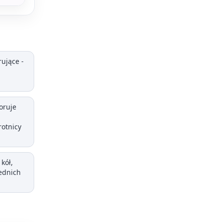
ujące -
oruje
rotnicy
kół,
ednich