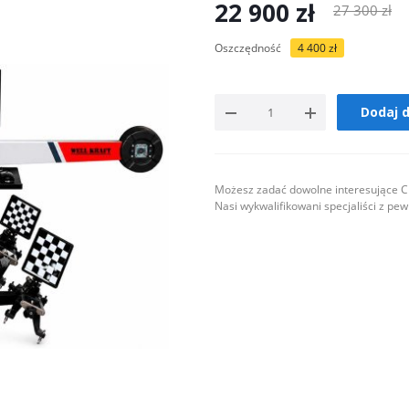
22 900
zł
27 300
zł
Oszczędność
4 400
zł
Dodaj 
Możesz zadać dowolne interesujące Ci
Nasi wykwalifikowani specjaliści z pe