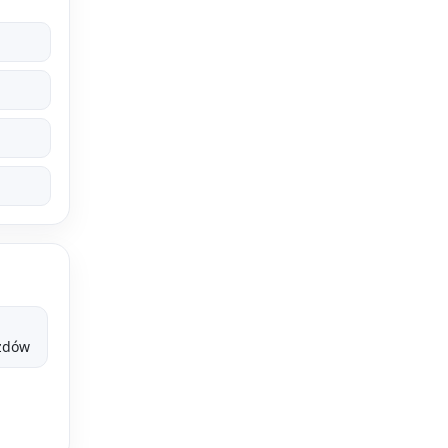
azdów