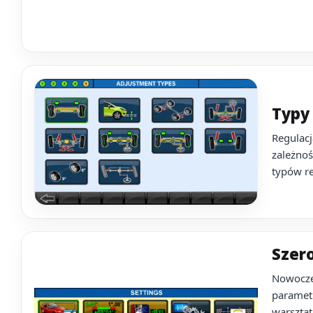
Typy 
Regulac
zależnoś
typów re
Szer
Nowocze
paramet
warsztat