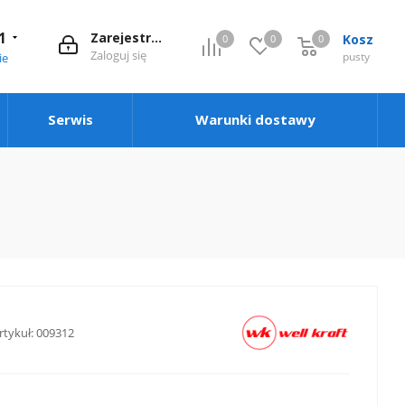
1
Zarejestruj się
Kosz
0
0
0
0
Zaloguj się
pusty
ie
Serwis
Warunki dostawy
rtykuł:
009312