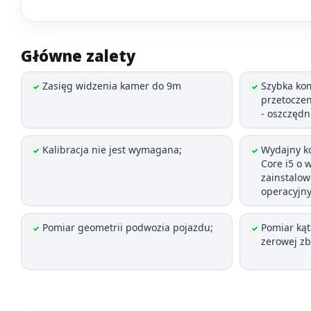
Główne zalety
Zasięg widzenia kamer do 9m
Szybka ko
✓
✓
przetoczen
- oszczędn
Kalibracja nie jest wymagana;
Wydajny k
✓
✓
Core i5 o 
zainstalo
operacyjn
Pomiar geometrii podwozia pojazdu;
Pomiar kąt
✓
✓
zerowej zb