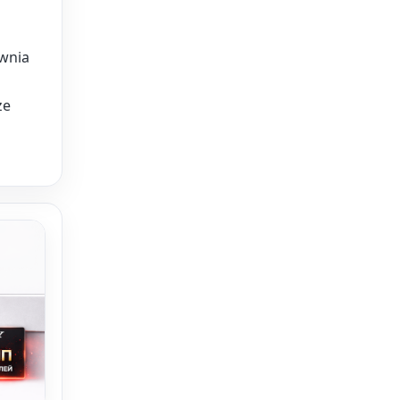
wnia
że