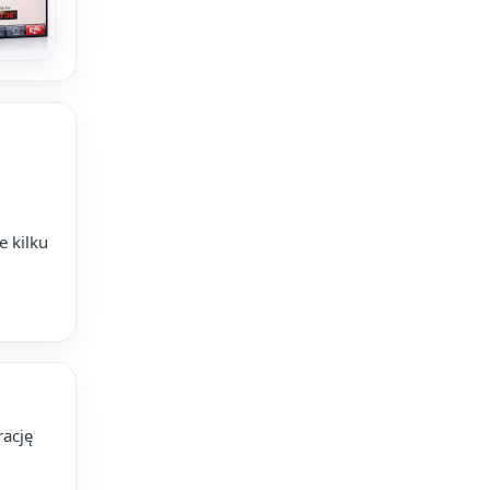
e kilku
ację