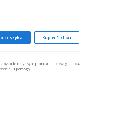
do koszyka
Kup w 1 kliku
ę pytanie dotyczące produktu lub pracy sklepu.
wnością Ci pomogą.