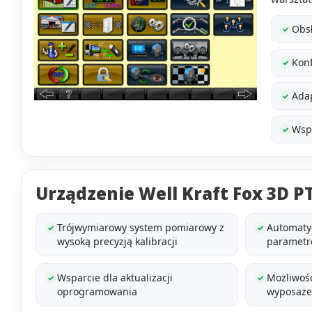
Obs
✓
Konf
✓
Adap
✓
Wspa
✓
Urządzenie Well Kraft Fox 3D P
Trójwymiarowy system pomiarowy z
Automaty
✓
✓
wysoką precyzją kalibracji
parametr
Wsparcie dla aktualizacji
Możliwość
✓
✓
oprogramowania
wyposaże