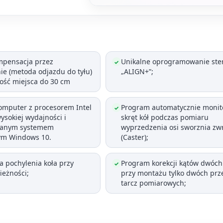
mpensacja przez
Unikalne oprogramowanie ster
✓
ie (metoda odjazdu do tyłu)
„ALIGN+”;
ość miejsca do 30 cm
omputer z procesorem Intel
Program automatycznie monit
✓
wysokiej wydajności i
skręt kół podczas pomiaru
wanym systemem
wyprzedzenia osi sworznia zw
ym Windows 10.
(Caster);
a pochylenia koła przy
Program korekcji kątów dwóch 
✓
ieżności;
przy montażu tylko dwóch prz
tarcz pomiarowych;