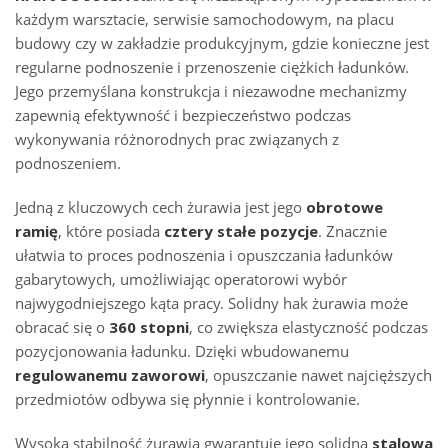
każdym warsztacie, serwisie samochodowym, na placu
budowy czy w zakładzie produkcyjnym, gdzie konieczne jest
regularne podnoszenie i przenoszenie ciężkich ładunków.
Jego przemyślana konstrukcja i niezawodne mechanizmy
zapewnią efektywność i bezpieczeństwo podczas
wykonywania różnorodnych prac związanych z
podnoszeniem.
Jedną z kluczowych cech żurawia jest jego
obrotowe
ramię
, które posiada
cztery stałe pozycje
. Znacznie
ułatwia to proces podnoszenia i opuszczania ładunków
gabarytowych, umożliwiając operatorowi wybór
najwygodniejszego kąta pracy. Solidny hak żurawia może
obracać się o
360 stopni
, co zwiększa elastyczność podczas
pozycjonowania ładunku. Dzięki wbudowanemu
regulowanemu zaworowi
, opuszczanie nawet najcięższych
przedmiotów odbywa się płynnie i kontrolowanie.
Wysoką stabilność żurawia gwarantuje jego solidna
stalowa