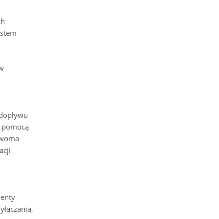
ch
ystem
(w
 dopływu
a pomocą
 dwoma
acji
menty
yłączania,