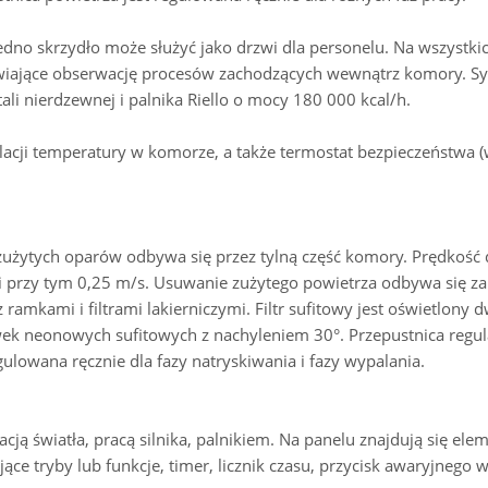
no skrzydło może służyć jako drzwi dla personelu. Na wszystki
iwiające obserwację procesów zachodzących wewnątrz komory. S
li nierdzewnej i palnika Riello o mocy 180 000 kcal/h.
ulacji temperatury w komorze, a także termostat bezpieczeństwa 
użytych oparów odbywa się przez tylną część komory. Prędkość
i przy tym 0,25 m/s. Usuwanie zużytego powietrza odbywa się z
 ramkami i filtrami lakierniczymi. Filtr sufitowy jest oświetlony
ek neonowych sufitowych z nachyleniem 30°. Przepustnica regul
gulowana ręcznie dla fazy natryskiwania i fazy wypalania.
cją światła, pracą silnika, palnikiem. Na panelu znajdują się ele
ce tryby lub funkcje, timer, licznik czasu, przycisk awaryjnego w