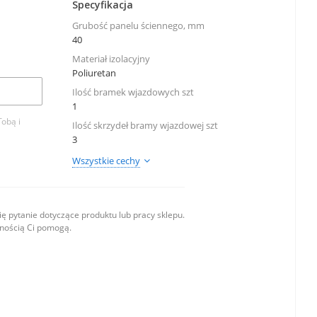
Specyfikacja
Grubość panelu ściennego, mm
40
Materiał izolacyjny
Poliuretan
Ilość bramek wjazdowych szt
1
Tobą i
Ilość skrzydeł bramy wjazdowej szt
3
Wszystkie cechy
ę pytanie dotyczące produktu lub pracy sklepu.
wnością Ci pomogą.