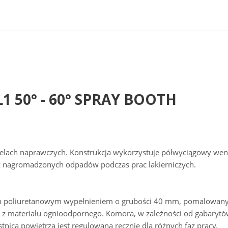
L1 50° - 60° SPRAY BOOTH
lach naprawczych. Konstrukcja wykorzystuje półwyciągowy went
z nagromadzonych odpadów podczas prac lakierniczych.
ych poliuretanowym wypełnieniem o grubości 40 mm, pomalowan
 z materiału ognioodpornego. Komora, w zależności od gabarytó
nica powietrza jest regulowana ręcznie dla różnych faz pracy.