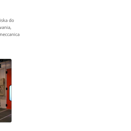
iska do
wania,
omeccanica