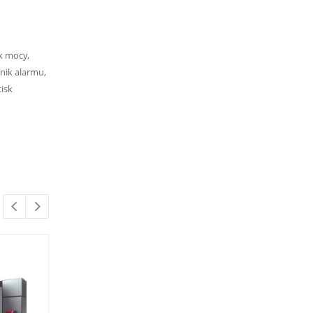
k mocy,
nik alarmu,
cisk