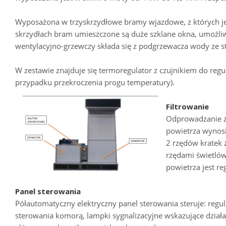
Wyposażona w trzyskrzydłowe bramy wjazdowe, z których jed
skrzydłach bram umieszczone są duże szklane okna, umożl
wentylacyjno-grzewczy składa się z podgrzewacza wody ze sta
W zestawie znajduje się termoregulator z czujnikiem do reg
przypadku przekroczenia progu temperatury).
Filtrowanie
Odprowadzanie z
powietrza wynos
2 rzędów kratek z
rzędami świetlów
powietrza jest re
Panel sterowania
Półautomatyczny elektryczny panel sterowania steruje: regula
sterowania komorą, lampki sygnalizacyjne wskazujące działają