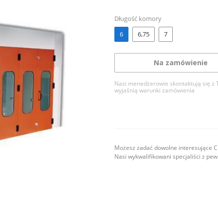
Długość komory
6
6,75
7
Na zamówienie
Nasi menedżerowie skontaktują się z 
wyjaśnią warunki zamówienia
Możesz zadać dowolne interesujące Ci
Nasi wykwalifikowani specjaliści z pe