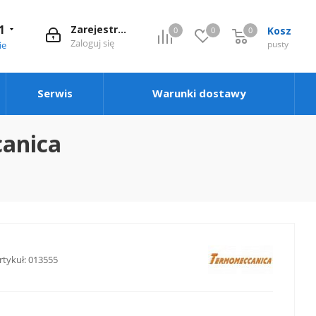
1
Zarejestruj się
Kosz
0
0
0
0
Zaloguj się
pusty
ie
Serwis
Warunki dostawy
canica
rtykuł:
013555