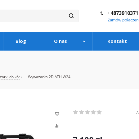
+4873910371
Zamów połączen
Blog
O nas
Kontakt
arki do kół
-
Wyważarka 2D ATH W24
A