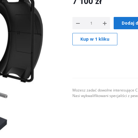
7 100
zł
Dodaj 
Kup w 1 kliku
Możesz zadać dowolne interesujące Ci
Nasi wykwalifikowani specjaliści z pe