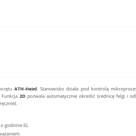
przętu
ATH-Heinl
. Stanowisko działa pod kontrolą mikroproces
 Funkcja
2D
pozwala automatycznie określić średnicę felgi i od
ęcznie).
o godzinie 6).
ważaniem.