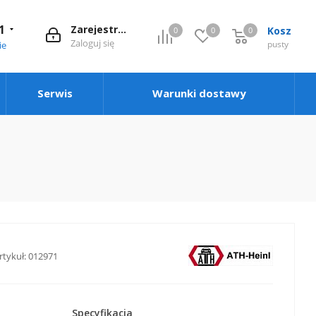
1
Zarejestruj się
Kosz
0
0
0
0
Zaloguj się
pusty
ie
Serwis
Warunki dostawy
rtykuł:
012971
Specyfikacja