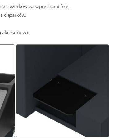
nie ciężarków za szprychami felgi.
a ciężarków.
 akcesoriów).