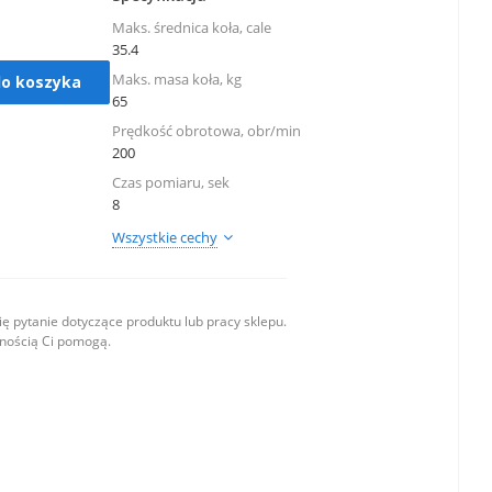
Maks. średnica koła, cale
35.4
Maks. masa koła, kg
do koszyka
65
Prędkość obrotowa, obr/min
200
Czas pomiaru, sek
8
Wszystkie cechy
ę pytanie dotyczące produktu lub pracy sklepu.
wnością Ci pomogą.