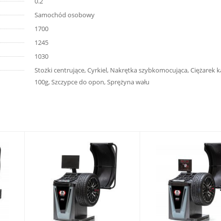
0.2
Samochód osobowy
1700
1245
1030
Stożki centrujące, Cyrkiel, Nakrętka szybkomocująca, Ciężarek k
100g, Szczypce do opon, Sprężyna wału