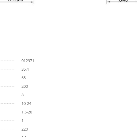
012971
35.4
65
200
8
10-24
1.5-20
1
220