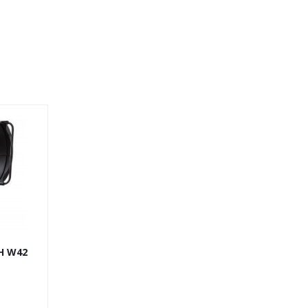
H W42