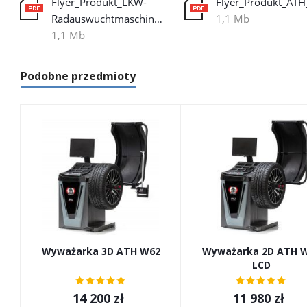
Flyer_Produkt_LKW-
Radauswuchtmaschine_ATH_W102_DE_WEB_20170209
1,1 Mb
1,1 Mb
Podobne przedmioty
Wyważarka 3D ATH W62
Wyważarka 2D ATH 
LCD
14 200
zł
11 980
zł