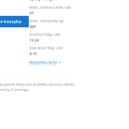
Maks. średnica koła, cale
47
Maks. masa koła, kg
do koszyka
200
Średnica felgi, cale
12-24
Szerokość felgi, cale
4-15
Wszystkie cechy
ę pytanie dotyczące produktu lub pracy sklepu.
wnością Ci pomogą.