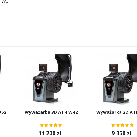
Flyer_Produkt_ATH_W102_WEB_20170928
W62
Wyważarka 3D ATH W42
Wyważarka 2D AT
11 200
zł
9 350
zł