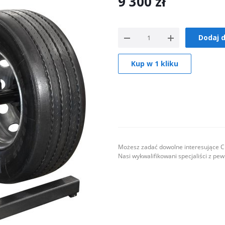
9 300
zł
Dodaj 
Kup w 1 kliku
Możesz zadać dowolne interesujące Ci
Nasi wykwalifikowani specjaliści z pe