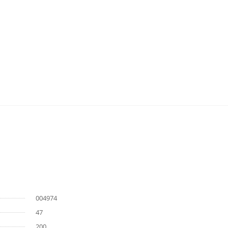
004974
47
200