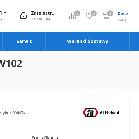
1
Zarejestruj się
Kosz
0
0
0
0
Zaloguj się
pusty
ie
Serwis
Warunki dostawy
W102
rtykuł:
004974
Specyfikacja