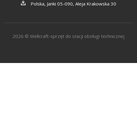
Polska, Janki 05-090, Aleja Krakowska 30
2026 © Wellcraft-sprzęt do stacji obsługi technicznej