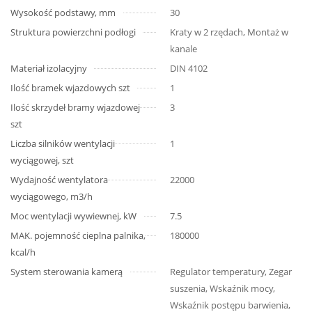
Wysokość podstawy, mm
30
Struktura powierzchni podłogi
Kraty w 2 rzędach, Montaż w
kanale
Materiał izolacyjny
DIN 4102
Ilość bramek wjazdowych szt
1
Ilość skrzydeł bramy wjazdowej
3
szt
Liczba silników wentylacji
1
wyciągowej, szt
Wydajność wentylatora
22000
wyciągowego, m3/h
Moc wentylacji wywiewnej, kW
7.5
MAK. pojemność cieplna palnika,
180000
kcal/h
System sterowania kamerą
Regulator temperatury, Zegar
suszenia, Wskaźnik mocy,
Wskaźnik postępu barwienia,