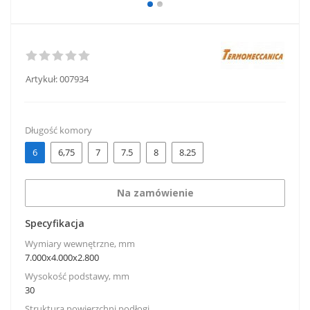
Artykuł:
007934
Długość komory
6
6,75
7
7.5
8
8.25
Na zamówienie
Specyfikacja
Wymiary wewnętrzne, mm
7.000x4.000x2.800
Wysokość podstawy, mm
30
Struktura powierzchni podłogi