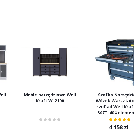
ell
Meble narzędziowe Well
Szafka Narzędz
Kraft W-2100
Wózek Warsztato
szuflad Well Kraf
307T-404 eleme
4 158
zł