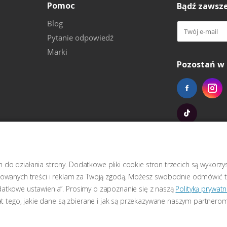
Pomoc
Bądź zawsze
Blog
Pytanie odpowiedź
Marki
Pozostań w 
do działania strony. Dodatkowe pliki cookie stron trzecich są wykorz
izowanych treści i reklam za Twoją zgodą. Możesz swobodnie odmówić t
datkowe ustawienia”. Prosimy o zapoznanie się z naszą
Polityką prywatn
mat tego, jakie dane są zbierane i jak są przekazywane naszym partnerom