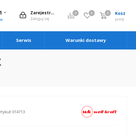
1
Zarejestruj się
Kosz
0
0
0
0
Zaloguj się
pusty
ie
Serwis
Warunki dostawy
Z
rtykuł:
014713