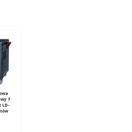
iowa
wy 7
t LD-
ntów