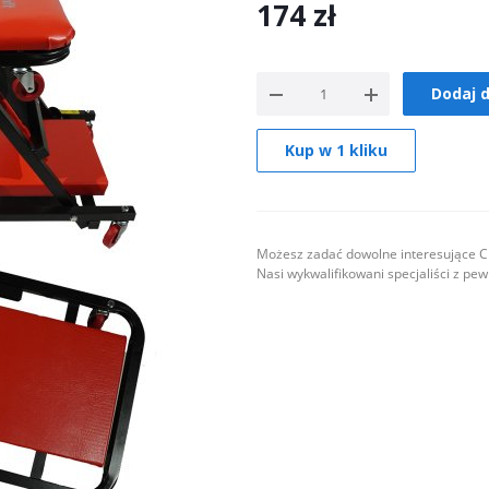
174
zł
Dodaj 
Kup w 1 kliku
Możesz zadać dowolne interesujące Ci
Nasi wykwalifikowani specjaliści z pe