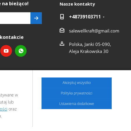
 na bieżąco!
Nasze kontakty
+48739103711
salewellkraft@gmail.com
kontakcie
Polska, Janki 05-090,
Aleja Krakowska 30
Akceptuj wszystko
Polityka prywatności
ystywane w
utaj lub
Ustawienia dodatkowe
ości
oraz
.