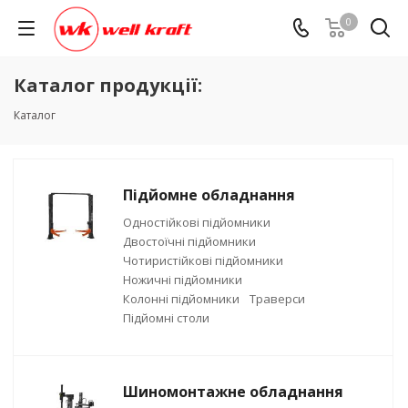
0
Каталог продукції:
Каталог
Підйомне обладнання
Одностійкові підйомники
Двостоїчні підйомники
Чотиристійкові підйомники
Ножичні підйомники
Колонні підйомники
Траверси
Підйомні столи
Шиномонтажне обладнання