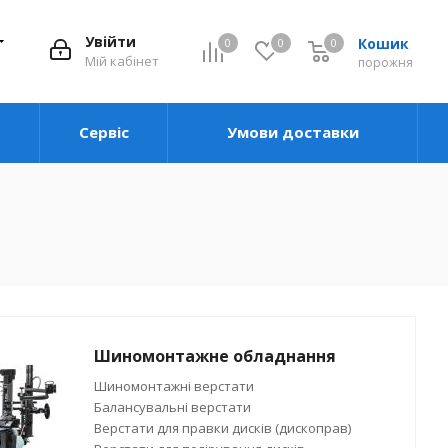
Увійти
Кошик
0
0
0
0
Мій кабінет
порожня
Сервіс
Умови доставки
Шиномонтажне обладнання
Шиномонтажні верстати
Балансувальні верстати
Верстати для правки дисків (дископрав)