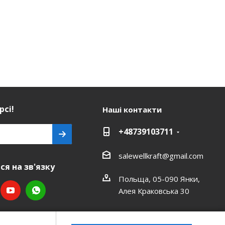
рсі!
Наші контакти
+48739103711
salewellkraft@gmail.com
я на зв'язку
Польща, 05-090 Янки,
Алея Краковська 30