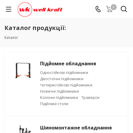
0
Каталог продукції:
Каталог
Підйомне обладнання
Одностійкові підйомники
Двостоїчні підйомники
Чотиристійкові підйомники
Ножичні підйомники
Колонні підйомники
Траверси
Підйомні столи
Шиномонтажне обладнання