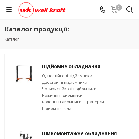
0
Каталог продукції:
Каталог
Підйомне обладнання
Одностійкові підйомники
Двостоїчні підйомники
Чотиристійкові підйомники
Ножичні підйомники
Колонні підйомники
Траверси
Підйомні столи
Шиномонтажне обладнання