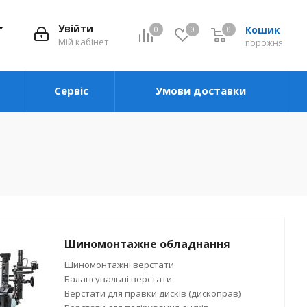
Увійти
Кошик
0
0
0
0
Мій кабінет
порожня
Сервіс
Умови доставки
Шиномонтажне обладнання
Шиномонтажні верстати
Балансувальні верстати
Верстати для правки дисків (дископрав)