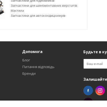
Запчастини для підйомників
Запчастини для шиномонтажних верстатів
Мастила
Запчастини для автокондиціонерів
Допомога
Будьте в ку
Блог
Питання відповідь
Бренди
Залишайтес