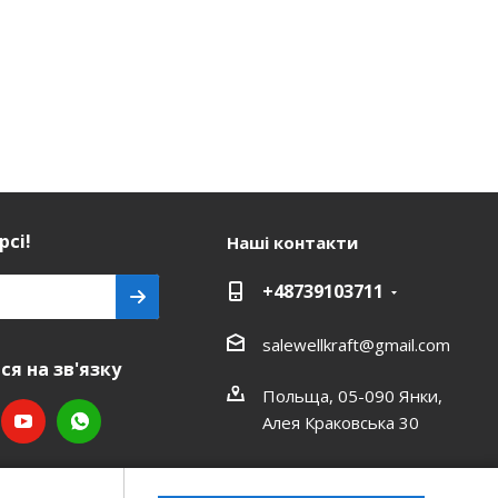
рсі!
Наші контакти
+48739103711
salewellkraft@gmail.com
я на зв'язку
Польща, 05-090 Янки,
Алея Краковська 30