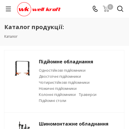
0
Каталог продукції:
Каталог
Підйомне обладнання
Одностійкові підйомники
Двостоїчні підйомники
Чотиристійкові підйомники
Ножичні підйомники
Колонні підйомники
Траверси
Підйомні столи
Шиномонтажне обладнання