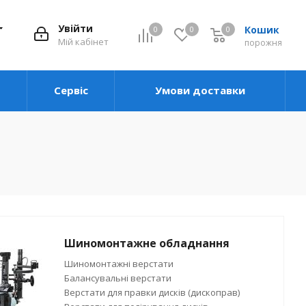
Увійти
Кошик
0
0
0
0
Мій кабінет
порожня
Сервіс
Умови доставки
Шиномонтажне обладнання
Шиномонтажні верстати
Балансувальні верстати
Верстати для правки дисків (дископрав)