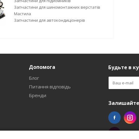
Запчастини для підйомників
Запчастини для шиномонтажних верстатів
Мастила
Запчастини для автокондиціонерів
Допомога
Будьте в ку
Блог
Питання відповідь
Бренди
Залишайтес