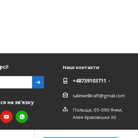
рсі!
Наші контакти
+48739103711
salewellkraft@gmail.com
я на зв'язку
Польща, 05-090 Янки,
Алея Краковська 30