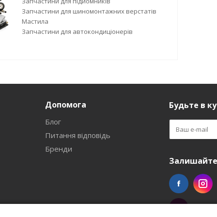
Запчастини для підйомників
Запчастини для шиномонтажних верстатів
Мастила
Запчастини для автокондиціонерів
Допомога
Будьте в ку
Блог
Питання відповідь
Бренди
Залишайтес