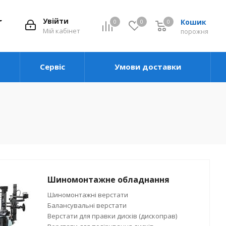
Увійти
Кошик
0
0
0
0
Мій кабінет
порожня
Сервіс
Умови доставки
Шиномонтажне обладнання
Шиномонтажні верстати
Балансувальні верстати
Верстати для правки дисків (дископрав)