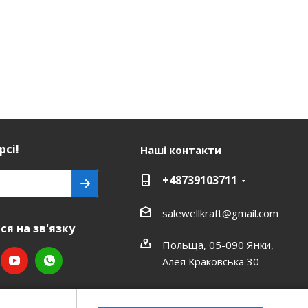
рсі!
Наші контакти
+48739103711
salewellkraft@gmail.com
я на зв'язку
Польща, 05-090 Янки,
Алея Краковська 30