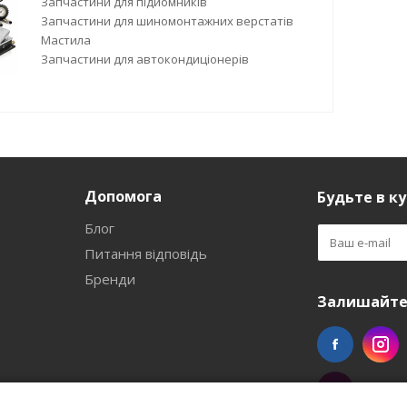
Запчастини для підйомників
Запчастини для шиномонтажних верстатів
Мастила
Запчастини для автокондиціонерів
Допомога
Будьте в ку
Блог
Питання відповідь
Бренди
Залишайтес