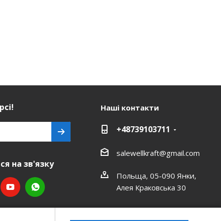
рсі!
Наші контакти
+48739103711
salewellkraft@gmail.com
я на зв'язку
Польща, 05-090 Янки,
Алея Краковська 30