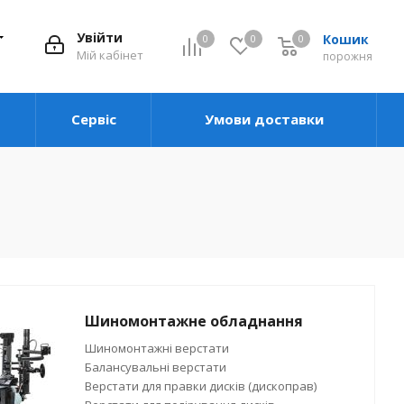
Увійти
Кошик
0
0
0
0
Мій кабінет
порожня
Сервіс
Умови доставки
Шиномонтажне обладнання
Шиномонтажні верстати
Балансувальні верстати
Верстати для правки дисків (дископрав)