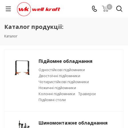
0
Каталог продукції:
Каталог
Підйомне обладнання
Одностійкові підйомники
Двостоїчні підйомники
Чотиристійкові підйомники
Ножичні підйомники
Колонні підйомники
Траверси
Підйомні столи
Шиномонтажне обладнання