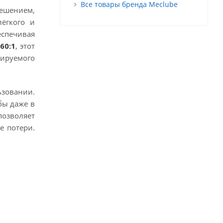
Все товары бренда Meclube
ешением,
ёгкого и
еспечивая
60:1
, этот
ируемого
ьзовании.
бы даже в
озволяет
е потери.