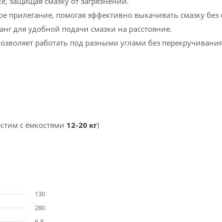
е, защищая смазку от загрязнений.
ое прилегание, помогая эффективно выкачивать смазку без о
анг для удобной подачи смазки на расстояние.
Позволяет работать под разными углами без перекручивания
естим с ёмкостями
12-20 кг
)
130
280
6-8