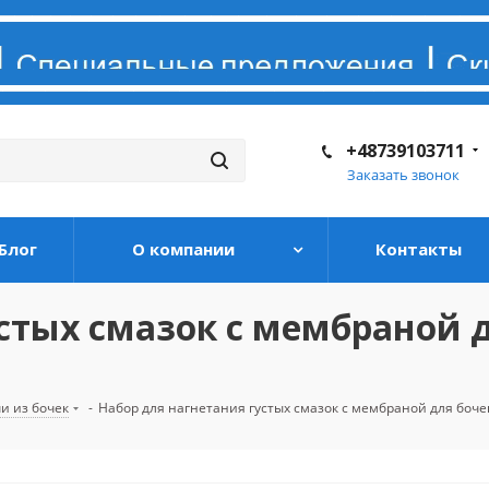
+48739103711
Заказать звонок
Блог
О компании
Контакты
стых смазок с мембраной д
и из бочек
-
Набор для нагнетания густых смазок с мембраной для бочек