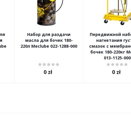
ля
Набор для раздачи
Передвижной наб
я
масла для бочек 180-
нагнетания гус
ube
220л Meclube 022-1288-000
смазок с мембран
бочек 180-220кг M
013-1125-000
0
zł
0
zł