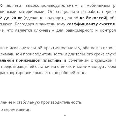
00
является высокопроизводительным и мобильным р
зочными материалами. Он специально разработан для л
2 до 20 кг
(идеально подходит для
15-кг ёмкостей
), об
смазки. Благодаря значительному
коэффициенту сжатия 
ие, что является ключевым для равномерного и контрол
 но и исключительной практичностью и удобством в испол
симальной производительности и длительного срока служ
альной прижимной пластины
в сочетании с крышкой п
, предотвращая её остатки на стенках и минимизируя любы
транспортировки комплекта по рабочей зоне.
вление и стабильную производительность.
го перемещения.