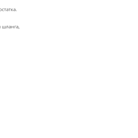
статка.
 шланга,