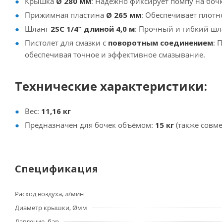
Крышка
Ø 280 мм
: Надёжно фиксирует помпу на бочк
Прижимная пластина
Ø 265 мм
: Обеспечивает плотн
Шланг
2SC 1/4” длиной 4,0 м
: Прочный и гибкий шл
Пистолет для смазки с
поворотным соединением
: 
обеспечивая точное и эффективное смазывание.
Технические характеристики:
Вес:
11,16 кг
Предназначен для бочек объёмом:
15 кг
(также совм
Спецификация
Расход воздуха, л/мин
Диаметр крышки, Øмм
Давление, бар