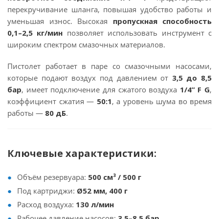
перекручивание шланга, повышая удобство работы и
уменьшая износ. Высокая
пропускная способность
0,1–2,5 кг/мин
позволяет использовать инструмент с
широким спектром смазочных материалов.
Пистолет работает в паре со смазочными насосами,
которые подают воздух под давлением от
3,5 до 8,5
бар
, имеет подключение для сжатого воздуха
1/4” F G
,
коэффициент сжатия —
50:1
, а уровень шума во время
работы —
80 дБ
.
Ключевые характеристики:
Объём резервуара:
500 см³ / 500 г
Под картриджи:
Ø52 мм, 400 г
Расход воздуха:
130 л/мин
Рабочее давление насосов:
3,5–8,5 бар