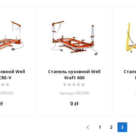
овной Well
Стапель кузовной Well
Стап
CRE-V
Kraft 600
 005292
Артикул: 005286
ł
0
zł
1
2
3