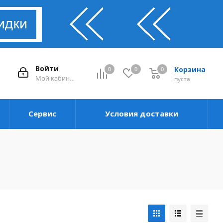
Войти
Корзина
0
0
0
0
Мой кабинет
пуста
Сервис
Условия доставки