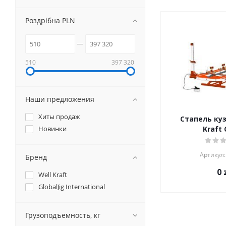
Роздрібна PLN
510
397 320
Наши предложения
Хиты продаж
Стапель куз
Новинки
Kraft 
Артикул:
Бренд
0
z
Well Kraft
GlobalJig International
Грузоподъемность, кг