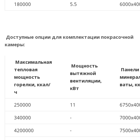
180000
5.5
6000x40
Доступные опции для комплектации покрасочной
камеры:
Максимальная
Мощность
тепловая
Панели
вытяжной
мощность
минера
вентиляции,
горелки, ккал/
ваты, к
кВт
ч
250000
11
6750x40
340000
-
7000x40
4200000
-
7500x40