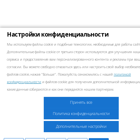
Настройки конфиденциальности
Мы используем файлы cookie и подобные технологии, необходимые для работы сайт
Дополнительные файлы cookie от третьих сторон используются для улучшения наш
сервиса и предоставления вам персонализированного контента и рекламы при ва
согласии. Вы можете свободно отказаться здесь или настроить свой выбор необязат
файлов cookie, нажав "Больше". Пожалуйста, ознакомьтесь с нашей
политикой
конфиденциальности
и файлов cookie для получения дополнительной информации
какие данные собираются и как они передаются нашим партнерам.
Маркетинг
Принять все
Эти файлы cookie могут быть размещены на сайте нашими рекламными партнерами
Политика конфиденциальности
компании могут использовать их для создания профиля ваших интересов и показа
соответствующей рекламы на других сайтах. Они не хранят личную информацию 
Дополнительные настройки
но основаны на уникальной идентификации вашего браузера и устройства в Интерн
вы не разрешите использование этих файлов cookie, вы увидите меньше целевой ре