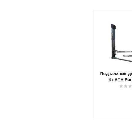
Подъемник д
4т ATH Pure