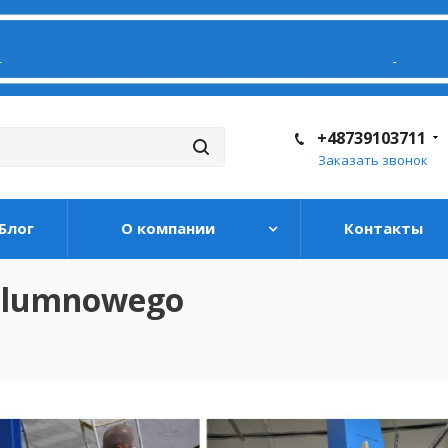
+48739103711
Заказать звонок
Блог
О компании
Контакты
olumnowego