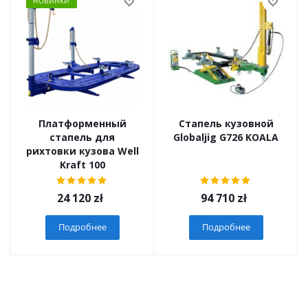
НОВИНКИ
Платформенный
Стапель кузовной
стапель для
Globaljig G726 KOALA
рихтовки кузова Well
Kraft 100
24 120
zł
94 710
zł
Подробнее
Подробнее